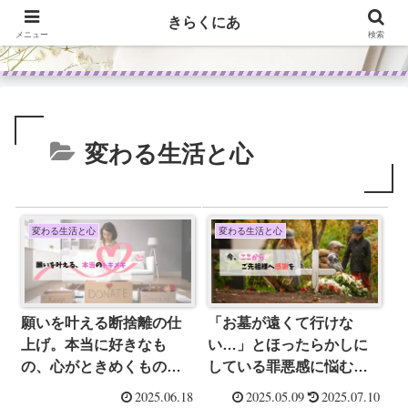
きらくにあ
メニュー
検索
変わる生活と心
変わる生活と心
変わる生活と心
願いを叶える断捨離の仕
「お墓が遠くて行けな
上げ。本当に好きなも
い…」とほったらかしに
の、心がときめくものだ
している罪悪感に悩むあ
けを選ぶ、身の回りに置
なたへ｜ご先祖様に心を
2025.06.18
2025.05.09
2025.07.10