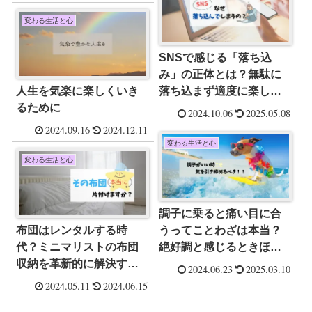
ッチンツール。
変わる生活と心
SNSで感じる「落ち込
み」の正体とは？無駄に
人生を気楽に楽しくいき
落ち込まず適度に楽しむ
るために
コツ
2024.10.06
2025.05.08
2024.09.16
2024.12.11
変わる生活と心
変わる生活と心
調子に乗ると痛い目に合
布団はレンタルする時
うってことわざは本当？
代？ミニマリストの布団
絶好調と感じるときほど
収納を革新的に解決する
注意するべき理由
2024.06.23
2025.03.10
おすすめの方法！
2024.05.11
2024.06.15