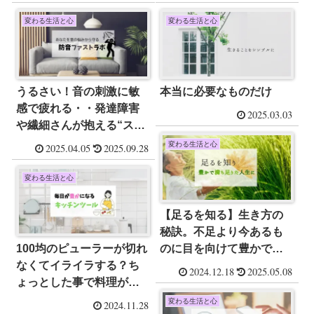
くことの大切さ
届ける5つの方法
変わる生活と心
変わる生活と心
うるさい！音の刺激に敏
本当に必要なものだけ
感で疲れる・・発達障害
2025.03.03
や繊細さんが抱える“スト
レス”とは？
変わる生活と心
2025.04.05
2025.09.28
変わる生活と心
【足るを知る】生き方の
秘訣。不足より今あるも
100均のピューラーが切れ
のに目を向けて豊かで幸
なくてイライラする？ち
せな人生を。
2024.12.18
2025.05.08
ょっとした事で料理が気
持ちよくなるおススメキ
変わる生活と心
2024.11.28