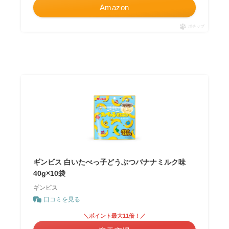
Amazon
ポチップ
ギンビス 白いたべっ子どうぶつバナナミルク味
40g×10袋
ギンビス
口コミを見る
＼ポイント最大11倍！／