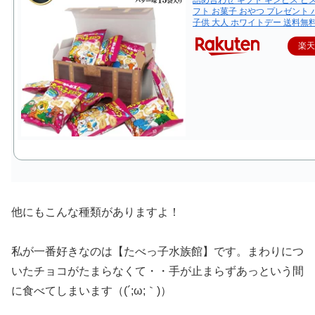
フト お菓子 おやつ プレゼント
子供 大人 ホワイトデー 送料無
楽
他にもこんな種類がありますよ！
私が一番好きなのは【たべっ子水族館】です。まわりにつ
いたチョコがたまらなくて・・手が止まらずあっという間
に食べてしまいます（(´;ω;｀)）