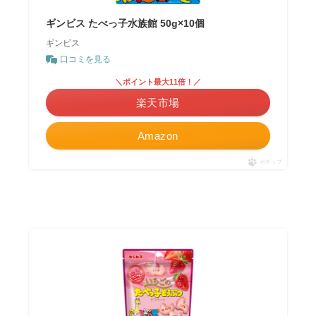
ギンビス たべっ子水族館 50g×10個
ギンビス
口コミを見る
＼ポイント最大11倍！／
楽天市場
Amazon
ポチップ